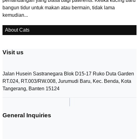
pemandangan yang biasa bagi pawrents. Ketika kucing baru
u
bangun tidur untuk makan atau bermain, tidak lama
p
kemudian...
p
About Cats
Visit us
Jalan Husein Sastranegara Blok D15-17 Ruko Duta Garden
RT.024, RT.003/RW.008, Jurumudi Baru, Kec. Benda, Kota
Tangerang, Banten 15124
General Inquiries