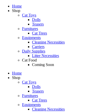
Home
Shop
Cat Toys
Dolls
Teasers
Furnitures
Cat Trees
Equipments
Cleaning Necessities
Carriers
Daily Supplies
Litter Necessities
Cat Food
Coming Soon
Home
Shop
Cat Toys
Dolls
Teasers
Furnitures
Cat Trees
Equipments
Cleaning Necessities