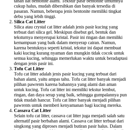
tanah liat bentonite alami. Tekstur pasir bentonite umumnya
cukup halus, mudah dibersihkan dan banyak tersedia di
pasaran. Namun, beberapa jenis bentonite memiliki tingkat
debu yang lebih tinggi.
Silica Cat Litter
Silica atau crystal cat litter adalah jenis pasir kucing yang
terbuat dari silica gel. Meskipun disebut gel, bentuk dan
teksturnya menyerupai kristal. Pasir ini ringan dan memiliki
kemampuan yang baik dalam menyerap cairan. Namun,
karena bentuknya seperti kristal, tekstur ini dapat membuat
kaki kucing kurang nyaman dan mungkin tidak cocok untuk
semua kucing, sehingga memerlukan waktu untuk beradaptasi
dengan jenis pasir ini.
Tofu Cat Litter
Tofu cat litter adalah jenis pasir kucing yang terbuat dari
bahan alami, yaitu ampas tahu. Tofu cat litter banyak menjadi
pilihan pawrents karena bahannya yang alami dan aman
untuk kucing. Tofu cat litter ini memiliki tekstur lembut,
ringan, dan daya serap yang baik, sehingga gumpalannya pun
tidak mudah hancur. Tofu cat litter banyak menjadi pilihan
pawrents untuk memberi kenyamanan bagi kucing mereka.
Cassava Cat Litter
Selain tofu cat litter, cassava cat litter juga menjadi salah satu
alternatif pasir berbahan alami. Cassava cat litter terbuat dari
singkong yang diproses menjadi butiran pasir halus. Dalam