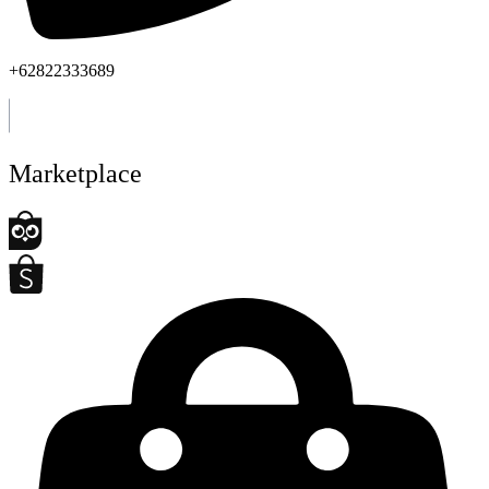
+62822333689
Marketplace