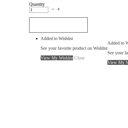
Quantity
Add to cart
Added to Wishlist
Added to W
See your favorite product on Wishlist
See your fa
View My Wishlist
Close
View My Wi