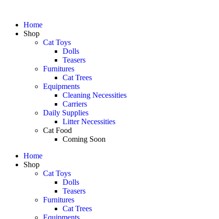
Home
Shop
Cat Toys
Dolls
Teasers
Furnitures
Cat Trees
Equipments
Cleaning Necessities
Carriers
Daily Supplies
Litter Necessities
Cat Food
Coming Soon
Home
Shop
Cat Toys
Dolls
Teasers
Furnitures
Cat Trees
Equipments