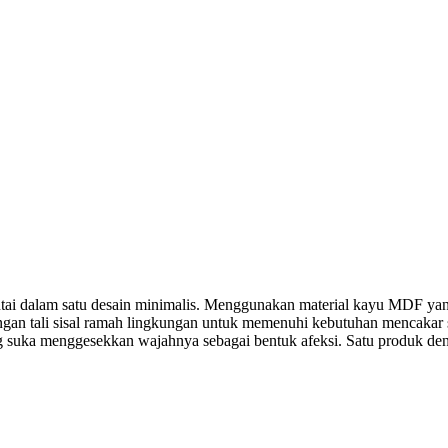
ntai dalam satu desain minimalis. Menggunakan material kayu MDF yang
ngan tali sisal ramah lingkungan untuk memenuhi kebutuhan mencakar s
ng suka menggesekkan wajahnya sebagai bentuk afeksi. Satu produk den